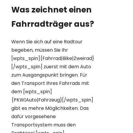
Was zeichnet einen
Fahrradträger aus?
Wenn Sie sich auf eine Radtour
begeben, müssen Sie Ihr
[wpts_spin]{Fahrrad|Bike|Zweirad}
[/wpts_spin] zuerst mit dem Auto
zum Ausgangspunkt bringen. Für
den Transport Ihres Fahrrads mit
dem [wpts_spin]
{PKW|Auto|Fahrzeug}[/wpts_spin]
gibt es mehre Möglichkeiten. Das
dafür vorgesehene
Transportsystem muss den