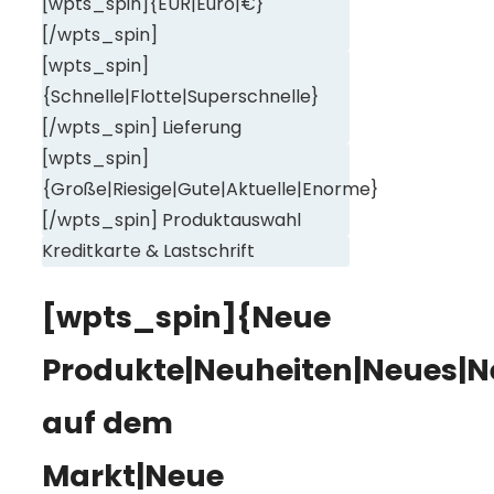
[wpts_spin]{EUR|Euro|€}
[/wpts_spin]
[wpts_spin]
{Schnelle|Flotte|Superschnelle}
[/wpts_spin] Lieferung
[wpts_spin]
{Große|Riesige|Gute|Aktuelle|Enorme}
[/wpts_spin] Produktauswahl
Kreditkarte & Lastschrift
[wpts_spin]{Neue
Produkte|Neuheiten|Neues|N
auf dem
Markt|Neue