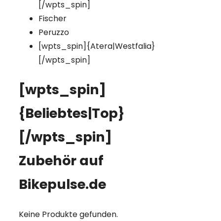
[/wpts_spin]
Fischer
Peruzzo
[wpts_spin]{Atera|Westfalia}
[/wpts_spin]
[wpts_spin]
{Beliebtes|Top}
[/wpts_spin]
Zubehör auf
Bikepulse.de
Keine Produkte gefunden.