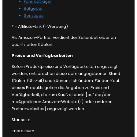
Fahrradträger
Ratgeber
Sonstiges
* = Affiliate-Link (=Werbung)
Als Amazon-Partner verdient der Seitenbetreiber an
qualifizierten Käufen.
Preise und Verfügbarkeiten
Sofern Produktpreise und Verfügbarkeiten angezeigt
werden, entsprechen diese dem angegebenen Stand
(Datum/Uhrzeit) und können sich ändern. Für den Kauf
dieses Produkts gelten die Angaben zu Preis und
Verfügbarkeit, die zum Kaufzeitpunkt [auf der/den
maßgeblichen Amazon-Website(s) oder anderen
Partnerwebsites] angezeigt werden.
Startseite
Impressum