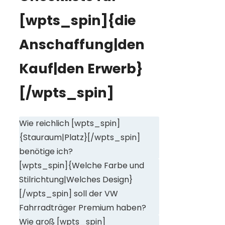
[wpts_spin]{die
Anschaffung|den
Kauf|den Erwerb}
[/wpts_spin]
Wie reichlich [wpts_spin]
{Stauraum|Platz}[/wpts_spin]
benötige ich?
[wpts_spin]{Welche Farbe und
Stilrichtung|Welches Design}
[/wpts_spin] soll der VW
Fahrradträger Premium haben?
Wie groß [wpts_spin]