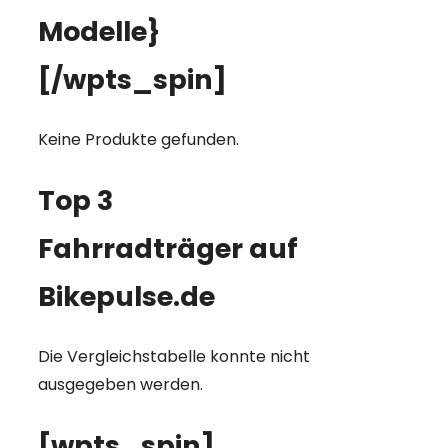
Modelle}
[/wpts_spin]
Keine Produkte gefunden.
Top 3
Fahrradträger auf
Bikepulse.de
Die Vergleichstabelle konnte nicht
ausgegeben werden.
[wpts_spin]