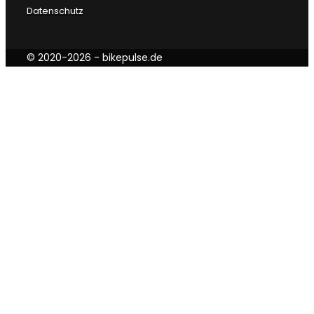
Datenschutz
© 2020-2026 - bikepulse.de