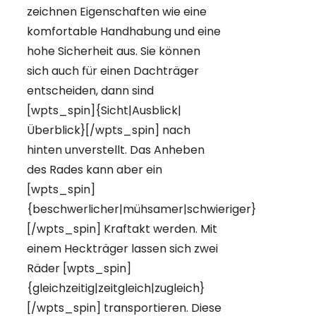
zeichnen Eigenschaften wie eine
komfortable Handhabung und eine
hohe Sicherheit aus. Sie können
sich auch für einen Dachträger
entscheiden, dann sind
[wpts_spin]{Sicht|Ausblick|
Überblick}[/wpts_spin] nach
hinten unverstellt. Das Anheben
des Rades kann aber ein
[wpts_spin]
{beschwerlicher|mühsamer|schwieriger}
[/wpts_spin] Kraftakt werden. Mit
einem Heckträger lassen sich zwei
Räder [wpts_spin]
{gleichzeitig|zeitgleich|zugleich}
[/wpts_spin] transportieren. Diese