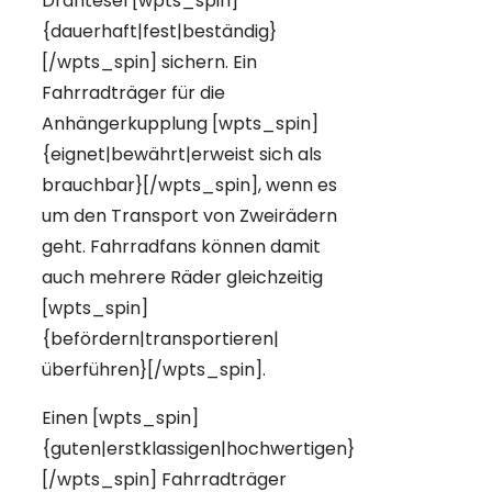
Drahtesel [wpts_spin]
{dauerhaft|fest|beständig}
[/wpts_spin] sichern. Ein
Fahrradträger für die
Anhängerkupplung [wpts_spin]
{eignet|bewährt|erweist sich als
brauchbar}[/wpts_spin], wenn es
um den Transport von Zweirädern
geht. Fahrradfans können damit
auch mehrere Räder gleichzeitig
[wpts_spin]
{befördern|transportieren|
überführen}[/wpts_spin].
Einen [wpts_spin]
{guten|erstklassigen|hochwertigen}
[/wpts_spin] Fahrradträger