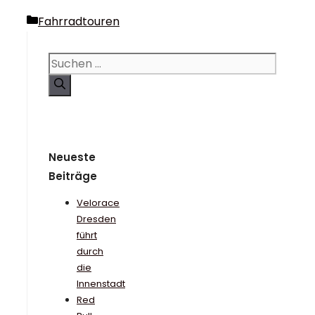
Kategorien
Fahrradtouren
Suchen
nach:
Neueste
Beiträge
Velorace
Dresden
führt
durch
die
Innenstadt
Red