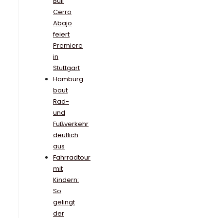
Bull
Cerro
Abajo
feiert
Premiere
in
Stuttgart
Hamburg
baut
Rad-
und
Fußverkehr
deutlich
aus
Fahrradtour
mit
Kindern:
So
gelingt
der