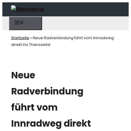
Zum
Inhalt
springen
Menü
Startseite
»
Neue Radverbindung führt vom Innradweg
direkt ins Thierseetal
Neue
Radverbindung
führt vom
Innradweg direkt