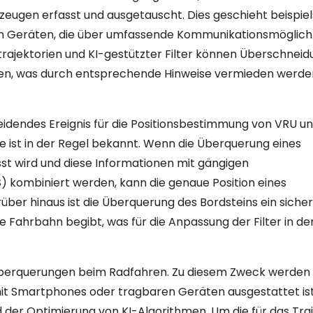
eugen erfasst und ausgetauscht. Dies geschieht beispie
en Geräten, die über umfassende Kommunikationsmöglich
ajektorien und KI-gestützter Filter können Überschnei
den, was durch entsprechende Hinweise vermieden werde
eidendes Ereignis für die Positionsbestimmung von VRU un
ne ist in der Regel bekannt. Wenn die Überquerung eines
t wird und diese Informationen mit gängigen
) kombiniert werden, kann die genaue Position eines
ber hinaus ist die Überquerung des Bordsteins ein siche
ie Fahrbahn begibt, was für die Anpassung der Filter in de
überquerungen beim Radfahren. Zu diesem Zweck werden
it Smartphones oder tragbaren Geräten ausgestattet ist
der Optimierung von KI-Algorithmen. Um die für das Tra