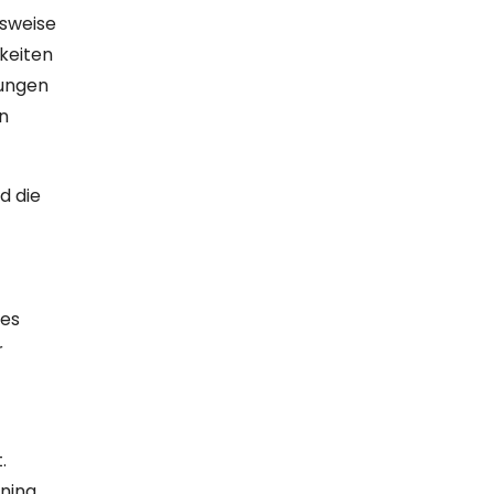
lsweise
keiten
dungen
n
d die
res
r
.
ining