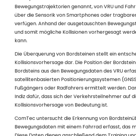
Bewegungstrajektorien genannt, von VRU und Fahrz
über die Sensorik von Smartphones oder tragbar
verfügen. Anhand der ausgetauschten Bewegungstr
und somit mögliche Kollisionen vorhergesagt wer
kann.
Die Überquerung von Bordsteinen stellt ein entsch
Kollisionsvorhersage dar. Die Position der Bordstei
Bordsteins aus den Bewegungsdaten des VRU erfass
satellitenbasierten Positionierungssystemen (GNSS
Fußgängers oder Radfahrers ermittelt werden. Darü
Indiz dafür, dass sich der Verkehrsteilnehmer auf d
Kollisionsvorhersage von Bedeutung ist.
ComTec untersucht die Erkennung von Bordstein
Bewegungsdaten mit einem Fahrrad erfasst, das m
Diese Daten dienen anschließend dem Training und 