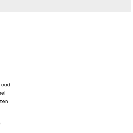
 road
sel
zten
n