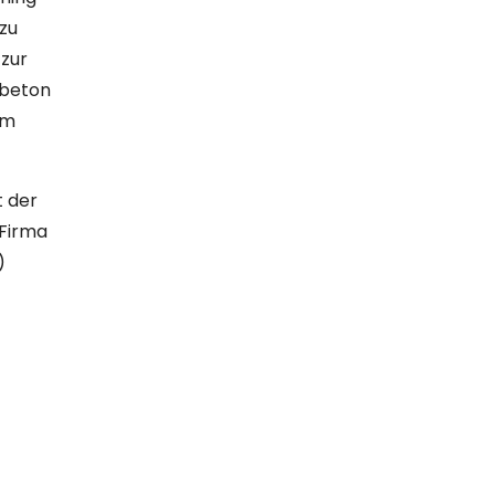
zu
 zur
lbeton
im
t der
 Firma
)