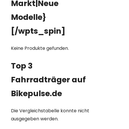
Markt|Neue
Modelle}
[/wpts_spin]
Keine Produkte gefunden.
Top 3
Fahrradträger auf
Bikepulse.de
Die Vergleichstabelle konnte nicht
ausgegeben werden.