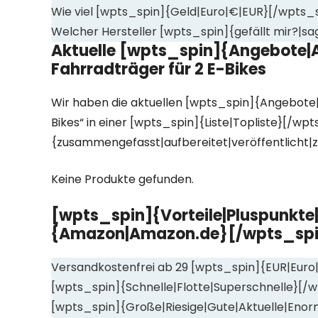
Wie viel [wpts_spin]{Geld|Euro|€|EUR}[/wpts_
Welcher Hersteller [wpts_spin]{gefällt mir?|sa
Aktuelle [wpts_spin]{Angebote|A
Fahrradträger für 2 E-Bikes
Wir haben die aktuellen [wpts_spin]{Angebote|
Bikes“ in einer [wpts_spin]{Liste|Topliste}[/wpt
{zusammengefasst|aufbereitet|veröffentlicht|z
Keine Produkte gefunden.
[wpts_spin]{Vorteile|Pluspunkte
{Amazon|Amazon.de}[/wpts_spi
Versandkostenfrei ab 29 [wpts_spin]{EUR|Euro
[wpts_spin]{Schnelle|Flotte|Superschnelle}[/w
[wpts_spin]{Große|Riesige|Gute|Aktuelle|Eno