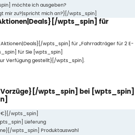
spin] möchte ich ausgeben?
gt mir zu?|spricht mich an?}[/wpts_spin]
ktionen|Deals}[/wpts_spin] für
Aktionen|Deals}[/wpts_spin] für „Fahrradträger für 2 E-
s_spin] für Sie [wpts_spin]
ur Verfügung gestellt}[/wpts_spin].
|Vorzüge}[/wpts_spin] bei [wpts_spin]
n]
|€}[/wpts_spin]
pts_spin] Lieferung
rme}[/wpts_spin] Produktauswahl