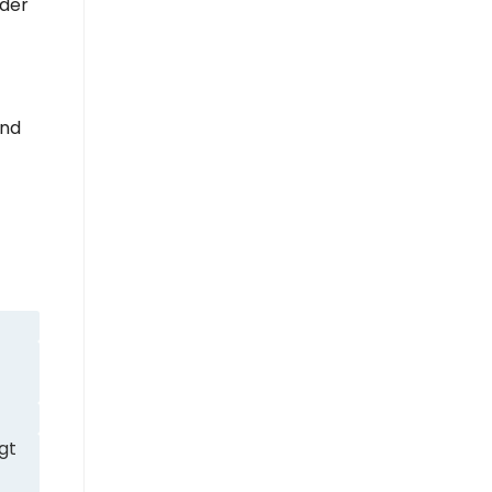
äder
end
gt