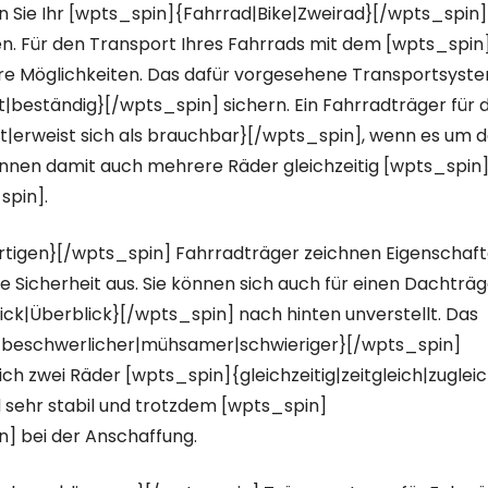
n Sie Ihr [wpts_spin]{Fahrrad|Bike|Zweirad}[/wpts_spin]
. Für den Transport Ihres Fahrrads mit dem [wpts_spin
e Möglichkeiten. Das dafür vorgesehene Transportsyst
beständig}[/wpts_spin] sichern. Ein Fahrradträger für d
erweist sich als brauchbar}[/wpts_spin], wenn es um 
nnen damit auch mehrere Räder gleichzeitig [wpts_spin
spin].
rtigen}[/wpts_spin] Fahrradträger zeichnen Eigenschaf
Sicherheit aus. Sie können sich auch für einen Dachträg
ick|Überblick}[/wpts_spin] nach hinten unverstellt. Das
{beschwerlicher|mühsamer|schwieriger}[/wpts_spin]
ch zwei Räder [wpts_spin]{gleichzeitig|zeitgleich|zuglei
d sehr stabil und trotzdem [wpts_spin]
n] bei der Anschaffung.