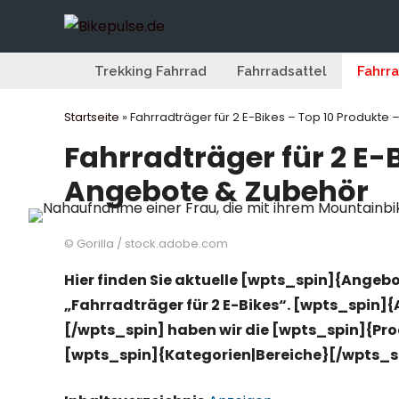
Zum
Inhalt
springen
Trekking Fahrrad
Fahrradsattel
Fahrr
Startseite
»
Fahrradträger für 2 E-Bikes – Top 10 Produkt
Fahrradträger für 2 E-
Angebote & Zubehör
© Gorilla / stock.adobe.com
Hier finden Sie aktuelle [wpts_spin]{Angeb
„Fahrradträger für 2 E-Bikes“. [wpts_spin
[/wpts_spin] haben wir die [wpts_spin]{Pr
[wpts_spin]{Kategorien|Bereiche}[/wpts_spi