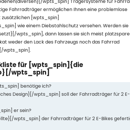
iedenen|diversen}[/wpts_spin] Trägersysteme für Fahrr
tige Fahrradträger ermöglichen Ihnen eine problemlose
 zusätzlichen [wpts_spin]
spin] wie einem Diebstahlschutz versehen. Werden sie
tzt}[/wpts_spin], dann lassen sie sich meist platzspar
rikat weder den Lack des Fahrzeugs noch das Fahrrad
[/wpts_spin].
kliste für [wpts_spin]{die
b}[/wpts_spin]
ts_spin] benötige ich?
hes Design}[/wpts_spin] soll der Fahrradträger für 2 E-
spin] er sein?
lte}[/wpts_spin] der Fahrradträger für 2 E-Bikes geferti