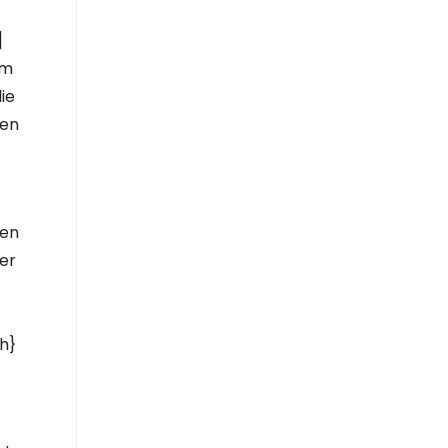
]
em
ie
den
]
ten
er
ch}