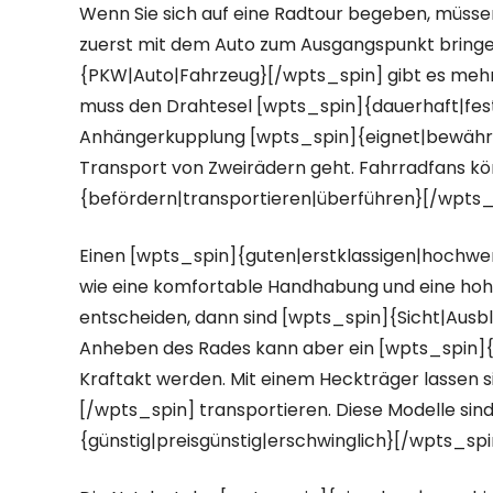
Wenn Sie sich auf eine Radtour begeben, müsse
zuerst mit dem Auto zum Ausgangspunkt bringen
{PKW|Auto|Fahrzeug}[/wpts_spin] gibt es mehr
muss den Drahtesel [wpts_spin]{dauerhaft|fest|
Anhängerkupplung [wpts_spin]{eignet|bewährt|
Transport von Zweirädern geht. Fahrradfans kö
{befördern|transportieren|überführen}[/wpts_
Einen [wpts_spin]{guten|erstklassigen|hochwe
wie eine komfortable Handhabung und eine hohe 
entscheiden, dann sind [wpts_spin]{Sicht|Ausbl
Anheben des Rades kann aber ein [wpts_spin]
Kraftakt werden. Mit einem Heckträger lassen si
[/wpts_spin] transportieren. Diese Modelle sin
{günstig|preisgünstig|erschwinglich}[/wpts_spi