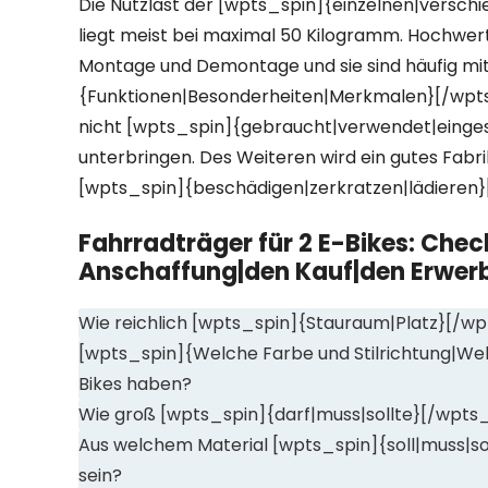
Die Nutzlast der [wpts_spin]{einzelnen|versch
liegt meist bei maximal 50 Kilogramm. Hochwer
Montage und Demontage und sie sind häufig mit
{Funktionen|Besonderheiten|Merkmalen}[/wpts_
nicht [wpts_spin]{gebraucht|verwendet|eingese
unterbringen. Des Weiteren wird ein gutes Fab
[wpts_spin]{beschädigen|zerkratzen|lädieren}
Fahrradträger für 2 E-Bikes: Chec
Anschaffung|den Kauf|den Erwer
Wie reichlich [wpts_spin]{Stauraum|Platz}[/wp
[wpts_spin]{Welche Farbe und Stilrichtung|Welc
Bikes haben?
Wie groß [wpts_spin]{darf|muss|sollte}[/wpts_
Aus welchem Material [wpts_spin]{soll|muss|sol
sein?