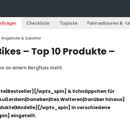
adträger
Checkliste
Topliste
Fahrradtouren & -U
e – Angebote & Zubehör
Bikes – Top 10 Produkte –
ote|Bestseller}[/wpts_spin] & Schnäppchen für
]{Außerdem|Daneben|Des Weiteren|Darüber hinaus}
odukte|Modelle}[/wpts_spin] in verschiedene
n] eingeteilt.