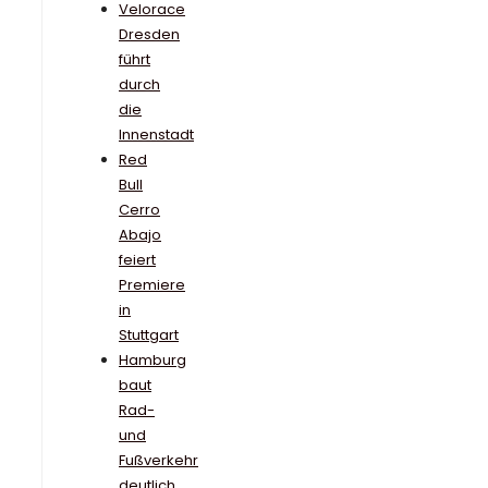
Velorace
Dresden
führt
durch
die
Innenstadt
Red
Bull
Cerro
Abajo
feiert
Premiere
in
Stuttgart
Hamburg
baut
Rad-
und
Fußverkehr
deutlich