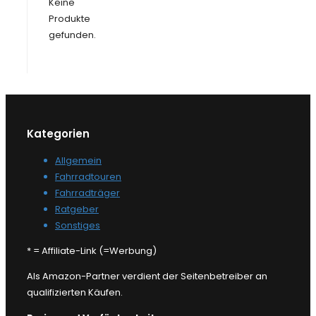
Keine
Produkte
gefunden.
Kategorien
Allgemein
Fahrradtouren
Fahrradträger
Ratgeber
Sonstiges
* = Affiliate-Link (=Werbung)
Als Amazon-Partner verdient der Seitenbetreiber an
qualifizierten Käufen.