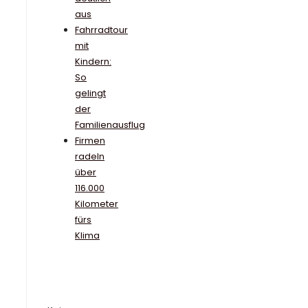
aus
Fahrradtour
mit
Kindern:
So
gelingt
der
Familienausflug
Firmen
radeln
über
116.000
Kilometer
fürs
Klima