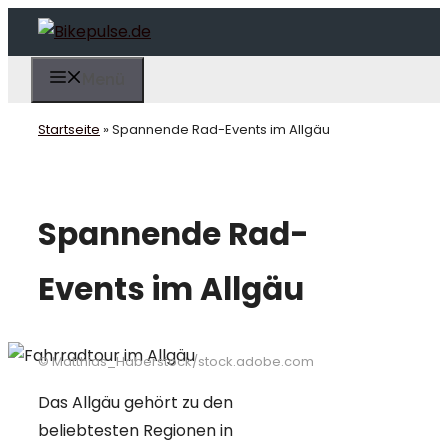
Zum
Inhalt
springen
Menü
Startseite
»
Spannende Rad-Events im Allgäu
Spannende Rad-
Events im Allgäu
© Matthias_Haberstock/stock.adobe.com
Das Allgäu gehört zu den
beliebtesten Regionen in