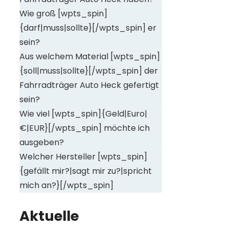
Wie groß [wpts_spin]
{darf|muss|sollte}[/wpts_spin] er
sein?
Aus welchem Material [wpts_spin]
{soll|muss|sollte}[/wpts_spin] der
Fahrradträger Auto Heck gefertigt
sein?
Wie viel [wpts_spin]{Geld|Euro|
€|EUR}[/wpts_spin] möchte ich
ausgeben?
Welcher Hersteller [wpts_spin]
{gefällt mir?|sagt mir zu?|spricht
mich an?}[/wpts_spin]
Aktuelle