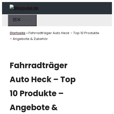
Zum
Inhalt
springen
Menü
Startseite
»
Fahrradträger Auto Heck – Top 10 Produkte
– Angebote & Zubehör
Fahrradträger
Auto Heck – Top
10 Produkte –
Angebote &