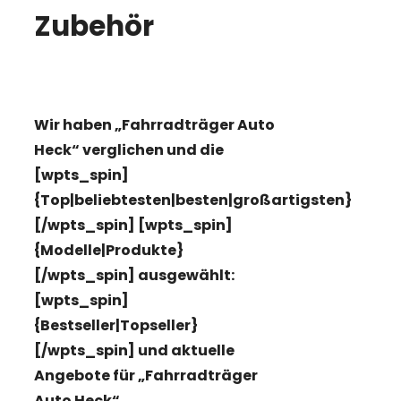
Zubehör
Wir haben „Fahrradträger Auto
Heck“ verglichen und die
[wpts_spin]
{Top|beliebtesten|besten|großartigsten}
[/wpts_spin] [wpts_spin]
{Modelle|Produkte}
[/wpts_spin] ausgewählt:
[wpts_spin]
{Bestseller|Topseller}
[/wpts_spin] und aktuelle
Angebote für „Fahrradträger
Auto Heck“.