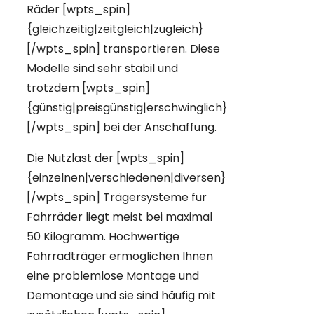
Räder [wpts_spin]
{gleichzeitig|zeitgleich|zugleich}
[/wpts_spin] transportieren. Diese
Modelle sind sehr stabil und
trotzdem [wpts_spin]
{günstig|preisgünstig|erschwinglich}
[/wpts_spin] bei der Anschaffung.
Die Nutzlast der [wpts_spin]
{einzelnen|verschiedenen|diversen}
[/wpts_spin] Trägersysteme für
Fahrräder liegt meist bei maximal
50 Kilogramm. Hochwertige
Fahrradträger ermöglichen Ihnen
eine problemlose Montage und
Demontage und sie sind häufig mit