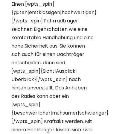
Einen [wpts_spin]
{guten|erstklassigen|hochwertigen}
[/wpts_spin] Fahrradträger
zeichnen Eigenschaften wie eine
komfortable Handhabung und eine
hohe Sicherheit aus. Sie können
sich auch für einen Dachträger
entscheiden, dann sind
[wpts_spin]{Sicht|Ausblick|
Überblick}[/wpts_spin] nach
hinten unverstellt. Das Anheben
des Rades kann aber ein
[wpts_spin]
{beschwerlicher|mühsamer|schwieriger}
[/wpts_spin] Kraftakt werden. Mit
einem Heckträger lassen sich zwei