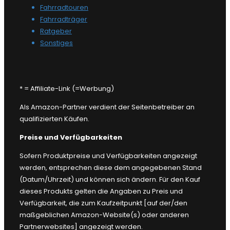
Fahrradtouren
Fahrradträger
Ratgeber
Sonstiges
* = Affiliate-Link (=Werbung)
Als Amazon-Partner verdient der Seitenbetreiber an
qualifizierten Käufen.
Preise und Verfügbarkeiten
Sofern Produktpreise und Verfügbarkeiten angezeigt
werden, entsprechen diese dem angegebenen Stand
(Datum/Uhrzeit) und können sich ändern. Für den Kauf
dieses Produkts gelten die Angaben zu Preis und
Verfügbarkeit, die zum Kaufzeitpunkt [auf der/den
maßgeblichen Amazon-Website(s) oder anderen
Partnerwebsites] angezeigt werden.