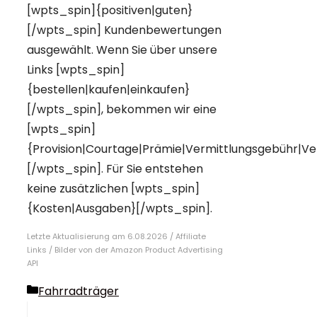
[wpts_spin]{positiven|guten}
[/wpts_spin] Kundenbewertungen
ausgewählt. Wenn Sie über unsere
Links [wpts_spin]
{bestellen|kaufen|einkaufen}
[/wpts_spin], bekommen wir eine
[wpts_spin]
{Provision|Courtage|Prämie|Vermittlungsgebühr|Ver
[/wpts_spin]. Für Sie entstehen
keine zusätzlichen [wpts_spin]
{Kosten|Ausgaben}[/wpts_spin].
Letzte Aktualisierung am 6.08.2026 / Affiliate
Links / Bilder von der Amazon Product Advertising
API
Kategorien
Fahrradträger