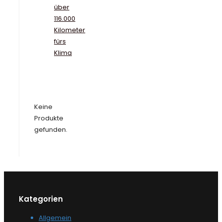
über
116.000
Kilometer
fürs
Klima
Keine
Produkte
gefunden.
Kategorien
Allgemein