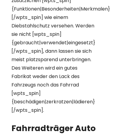
zusätzlichen [wpts_spin]
{Funktionen|Besonderheiten|Merkmalen}
[/wpts_spin] wie einem
Diebstahlschutz versehen. Werden
sie nicht [wpts_spin]
{gebraucht|verwendet|eingesetzt}
[/wpts_spin], dann lassen sie sich
meist platzsparend unterbringen.
Des Weiteren wird ein gutes
Fabrikat weder den Lack des
Fahrzeugs noch das Fahrrad
[wpts_spin]
{beschädigen|zerkratzen|lädieren}
[/wpts_spin].
Fahrradträger Auto