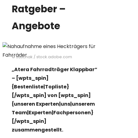
Ratgeber –
Angebote
© sutichak / stock.adobe.com
„Atera Fahrradträger Klappbar“
– [wpts_spin]
{Bestenliste|Topliste}
[/wpts_spin] von [wpts_spin]
{unseren Experten|uns|unserem
Team|Experten|Fachpersonen}
[/wpts_spin]
zusammengestellt.