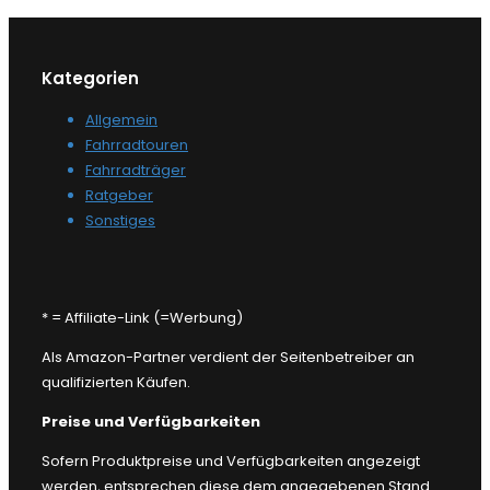
Kategorien
Allgemein
Fahrradtouren
Fahrradträger
Ratgeber
Sonstiges
* = Affiliate-Link (=Werbung)
Als Amazon-Partner verdient der Seitenbetreiber an
qualifizierten Käufen.
Preise und Verfügbarkeiten
Sofern Produktpreise und Verfügbarkeiten angezeigt
werden, entsprechen diese dem angegebenen Stand