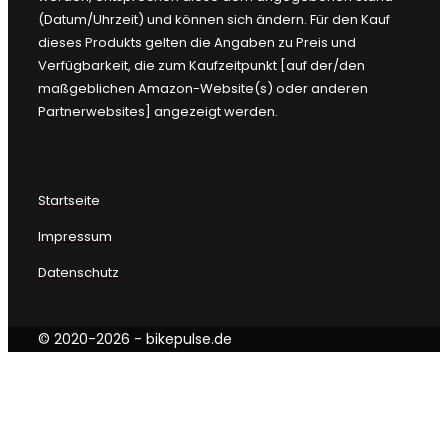
(Datum/Uhrzeit) und können sich ändern. Für den Kauf
dieses Produkts gelten die Angaben zu Preis und
Verfügbarkeit, die zum Kaufzeitpunkt [auf der/den
maßgeblichen Amazon-Website(s) oder anderen
Partnerwebsites] angezeigt werden.
Startseite
Impressum
Datenschutz
© 2020-2026 - bikepulse.de