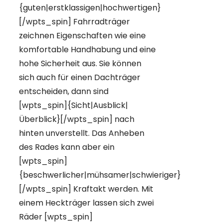
{guten|erstklassigen|hochwertigen}
[/wpts_spin] Fahrradträger
zeichnen Eigenschaften wie eine
komfortable Handhabung und eine
hohe Sicherheit aus. Sie können
sich auch für einen Dachträger
entscheiden, dann sind
[wpts_spin]{Sicht|Ausblick|
Überblick}[/wpts_spin] nach
hinten unverstellt. Das Anheben
des Rades kann aber ein
[wpts_spin]
{beschwerlicher|mühsamer|schwieriger}
[/wpts_spin] Kraftakt werden. Mit
einem Heckträger lassen sich zwei
Räder [wpts_spin]