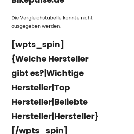
Die Vergleichstabelle konnte nicht
ausgegeben werden.
[wpts_spin]
{Welche Hersteller
gibt es?|Wichtige
Hersteller|Top
Hersteller|Beliebte
Hersteller|Hersteller}
[/wpts_spin]