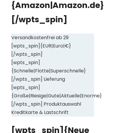
{Amazon|Amazon.de}
[/wpts_spin]
Versandkostenfrei ab 29
[wpts_spin]{EUR|Euro|€}
[/wpts_spin]
[wpts_spin]
{Schnelle|Flotte|Superschnelle}
[/wpts_spin] Lieferung
[wpts_spin]
{Große|Riesige|Gute|Aktuelle|Enorme}
[/wpts_spin] Produktauswahl
Kreditkarte & Lastschrift
[wpts_spin]{Neue