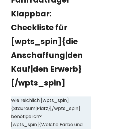
Klappbar:
Checkliste für
[wpts_spin]{die
Anschaffung|den
Kauf|den Erwerb}
[/wpts_spin]
Wie reichlich [wpts_spin]
{Stauraum|Platz}[/wpts_spin]
benötige ich?
[wpts_spin]{Welche Farbe und