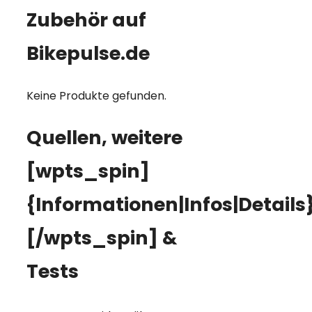
Zubehör auf
Bikepulse.de
Keine Produkte gefunden.
Quellen, weitere
[wpts_spin]
{Informationen|Infos|Details
[/wpts_spin] &
Tests