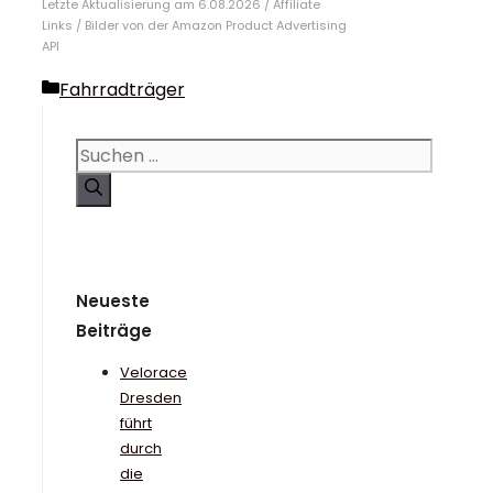
Letzte Aktualisierung am 6.08.2026 / Affiliate
Links / Bilder von der Amazon Product Advertising
API
Kategorien
Fahrradträger
Suchen
nach:
Neueste
Beiträge
Velorace
Dresden
führt
durch
die